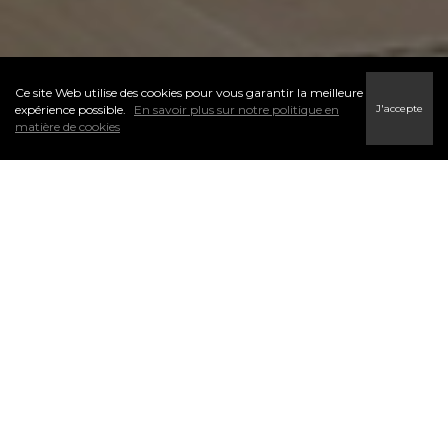
Ce site Web utilise des cookies pour vous garantir la meilleure
J'accepte
expérience possible.
En savoir plus sur notre politique en
matière de cookies
L’un des premiers pas du processus d’accession à la propriété
est de déterminer votre budget. Je peux vous aider à trouver
un courtier hypothécaire potentiel qui sera en mesure de vous
aider avec votre préqualification. N’hésitez pas à me contacter.
Les courtiers hypothécaires peuvent vous offrir de l’aide et des
conseils en matière de financement. Ils simplifient l’aspect
financier de l’achat d’une propriété.
CONTACTEZ MOI-AUJOURDH’HUI